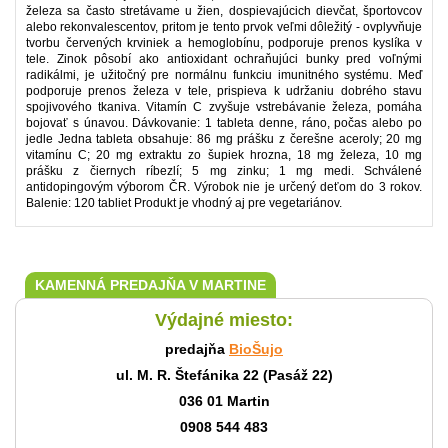
železa sa často stretávame u žien, dospievajúcich dievčat, športovcov
alebo rekonvalescentov, pritom je tento prvok veľmi dôležitý - ovplyvňuje
tvorbu červených krviniek a hemoglobínu, podporuje prenos kyslíka v
tele. Zinok pôsobí ako antioxidant ochraňujúci bunky pred voľnými
radikálmi, je užitočný pre normálnu funkciu imunitného systému. Meď
podporuje prenos železa v tele, prispieva k udržaniu dobrého stavu
spojivového tkaniva. Vitamín C zvyšuje vstrebávanie železa, pomáha
bojovať s únavou. Dávkovanie: 1 tableta denne, ráno, počas alebo po
jedle Jedna tableta obsahuje: 86 mg prášku z čerešne aceroly; 20 mg
vitamínu C; 20 mg extraktu zo šupiek hrozna, 18 mg železa, 10 mg
prášku z čiernych ríbezlí; 5 mg zinku; 1 mg medi. Schválené
antidopingovým výborom ČR. Výrobok nie je určený deťom do 3 rokov.
Balenie: 120 tabliet Produkt je vhodný aj pre vegetariánov.
KAMENNÁ PREDAJŇA V MARTINE
Výdajné miesto:
predajňa
BioŠujo
ul. M. R. Štefánika 22 (Pasáž 22)
036 01 Martin
0908 544 483