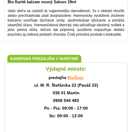
Bio Karité balzam nosný Saloos 19ml
Vaše dieťa sa zaslúži tú najjemnejšiu starostlivosť, čo v období chorôb
alebo prechladnutia platí dvojnásobne. Harmonicky vyvážené zloženie
balzamu uvoľňuje dýchacie cesty, zjednodušuje dýchanie a prináša
okamžitú úľavu. Harmančekový éterický olej ukľudňuje ubolený noštek a
jeho jemná vôňa, deťom tak príjemná, pozitívne ovplyvňuje detskú
psychiku aj celkový priebeh choroby. Čistý prírodný produkt v biokvalite.
KAMENNÁ PREDAJŇA V MARTINE
Výdajné miesto:
predajňa
BioŠujo
ul. M. R. Štefánika 22 (Pasáž 22)
036 01 Martin
0908 544 483
Po - Pia: 09:00 - 17:00
So: 09:00 - 12:00