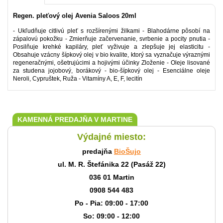
Regen. pleťový olej Avenia Saloos 20ml
- Ukľudňuje citlivú pleť s rozšírenými žilkami - Blahodárne pôsobí na
zápalovú pokožku - Zmierňuje začervenanie, svrbenie a pocity pnutia -
Posilňuje krehké kapiláry, pleť vyživuje a zlepšuje jej elasticitu -
Obsahuje vzácny šípkový olej v bio kvalite, ktorý sa vyznačuje výraznými
regeneračnými, ošetrujúcimi a hojivými účinky Zloženie - Oleje lisované
za studena jojobový, borákový - bio-šípkový olej - Esenciálne oleje
Neroli, Cypruštek, Ruža - Vitamíny A, E, F, lecitín
KAMENNÁ PREDAJŇA V MARTINE
Výdajné miesto:
predajňa
BioŠujo
ul. M. R. Štefánika 22 (Pasáž 22)
036 01 Martin
0908 544 483
Po - Pia: 09:00 - 17:00
So: 09:00 - 12:00