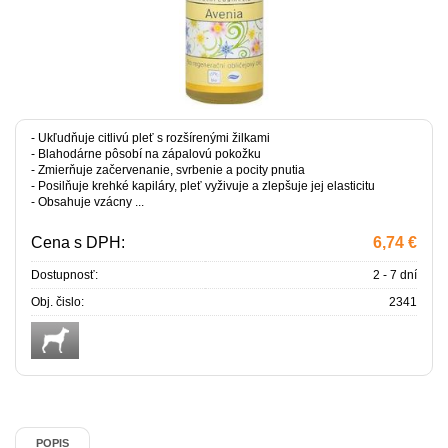
- Ukľudňuje citlivú pleť s rozšírenými žilkami
- Blahodárne pôsobí na zápalovú pokožku
- Zmierňuje začervenanie, svrbenie a pocity pnutia
- Posilňuje krehké kapiláry, pleť vyživuje a zlepšuje jej elasticitu
- Obsahuje vzácny ...
Cena s DPH:
6,74 €
Dostupnosť:
2 - 7 dní
Obj. čislo:
2341
POPIS