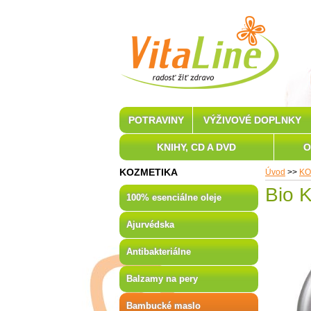
POTRAVINY
VÝŽIVOVÉ DOPLNKY
KNIHY, CD A DVD
O
KOZMETIKA
Úvod
>>
KO
Bio K
100% esenciálne oleje
Ajurvédska
Antibakteriálne
Balzamy na pery
Bambucké maslo