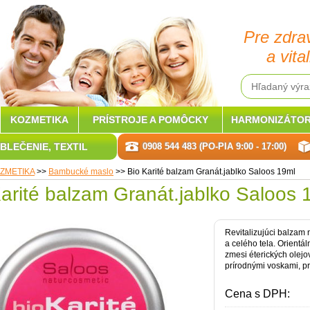
Pre zdra
a vital
KOZMETIKA
PRÍSTROJE A POMÔCKY
HARMONIZÁTOR
BLEČENIE, TEXTIL
0908 544 483 (PO-PIA 9:00 - 17:00)
ZMETIKA
>>
Bambucké maslo
>>
Bio Karité balzam Granát.jablko Saloos 19ml
arité balzam Granát.jablko Saloos 
Revitalizujúci balzam n
a celého tela. Orientá
zmesi éterických olej
prírodnými voskami, pr
Cena s DPH: