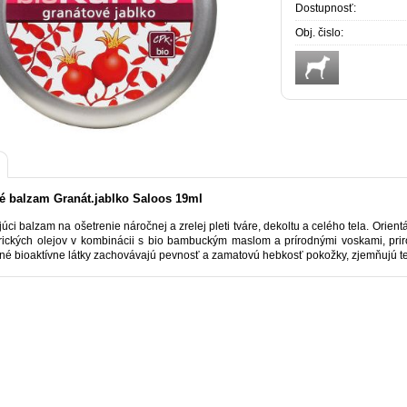
Dostupnosť:
Obj. čislo:
té balzam Granát.jablko Saloos 19ml
júci balzam na ošetrenie náročnej a zrelej pleti tváre, dekoltu a celého tela. Orie
rických olejov v kombinácii s bio bambuckým maslom a prírodnými voskami, pr
nné bioaktívne látky zachovávajú pevnosť a zamatovú hebkosť pokožky, zjemňujú tex