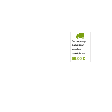
Do dopravy
ZADARMO
zostáva
nakúpiť za:
69.00
€