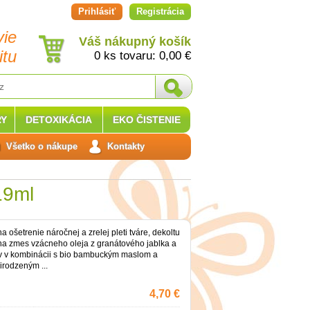
Prihlásiť
Registrácia
vie
Váš nákupný košík
itu
0 ks tovaru:
0,00
€
Y
DETOXIKÁCIA
EKO ČISTENIE
Všetko o nákupe
Kontakty
19ml
a ošetrenie náročnej a zrelej pleti tváre, dekoltu
lna zmes vzácneho oleja z granátového jablka a
ov v kombinácii s bio bambuckým maslom a
irodzeným ...
4,70 €