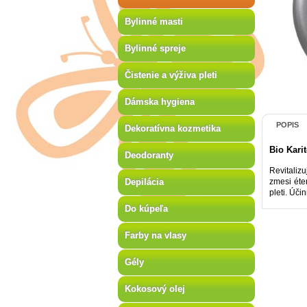
Bylinné masti
Bylinné spreje
Čistenie a výživa pleti
Dámska hygiena
POPIS
Dekoratívna kozmetika
Bio Kari
Deodoranty
Revitalizu
Depilácia
zmesi éte
pleti. Úči
Do kúpeľa
Farby na vlasy
Gély
Kokosový olej