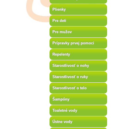
Plienky
Pre deti
Pre mužov
Prípravky prvej pomoci
Repelenty
Starostlivosť o nohy
Starostlivosť o ruky
Starostlivosť o telo
Šampóny
Toaletné vody
Ústne vody