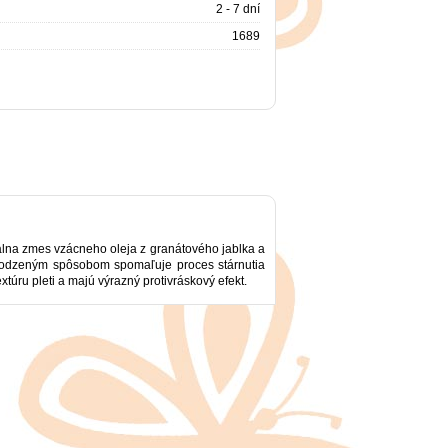
2 - 7 dní
1689
ntálna zmes vzácneho oleja z granátového jablka a
irodzeným spôsobom spomaľuje proces stárnutia
túru pleti a majú výrazný protivráskový efekt.