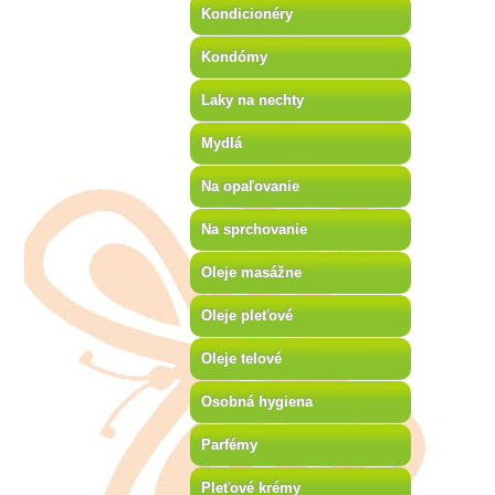
Kondicionéry
Kondómy
Laky na nechty
Mydlá
Na opaľovanie
Na sprchovanie
Oleje masážne
Oleje pleťové
Oleje telové
Osobná hygiena
Parfémy
Pleťové krémy