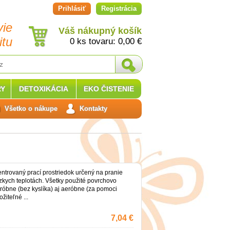
Prihlásiť
Registrácia
vie
Váš nákupný košík
itu
0 ks tovaru:
0,00
€
Y
DETOXIKÁCIA
EKO ČISTENIE
Všetko o nákupe
Kontakty
entrovaný prací prostriedok určený na pranie
nízkych teplotách. Všetky použité povrchovo
róbne (bez kyslíka) aj aeróbne (za pomoci
ožiteľné ...
7,04 €