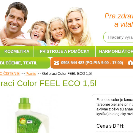
Pre zdra
a vital
KOZMETIKA
PRÍSTROJE A POMÔCKY
HARMONIZÁTOR
BLEČENIE, TEXTIL
0908 544 483 (PO-PIA 9:00 - 17:00)
O ČISTENIE
>>
Pranie
>>
Gél prací Color FEEL ECO 1,5l
prací Color FEEL ECO 1,5l
Feel eco color je konc
farebnej bielizne pri 
aktívne zložky sú anae
kyslíka) biologicky rozl
Cena s DPH: