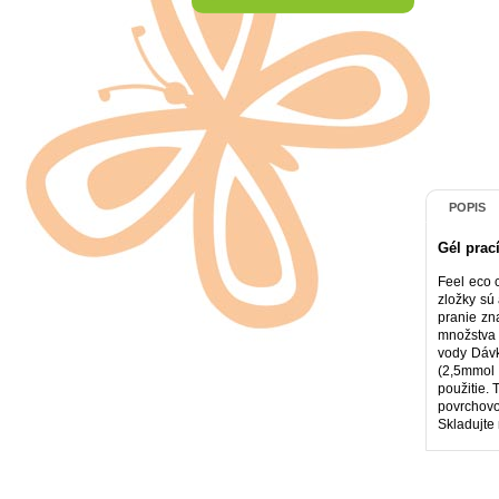
POPIS
Gél prac
Feel eco c
zložky sú
pranie zn
množstva 
vody Dávk
(2,5mmol 
použitie.
povrchovo
Skladujte