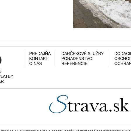
PREDAJŇA
DARČEKOVÉ SLUŽBY
DODACI
KONTAKT
PORADENSTVO
OBCHOD
O NÁS
REFERENCIE
OCHRAN
E
PLATBY
ÉR