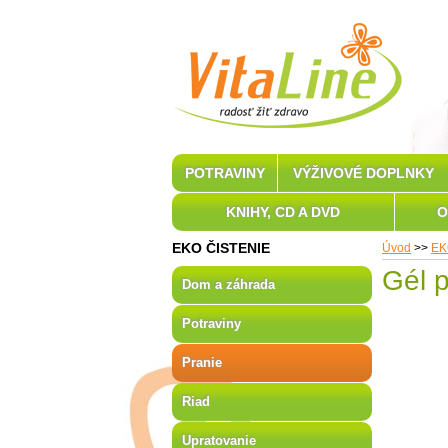
POTRAVINY
VÝŽIVOVÉ DOPLNKY
KNIHY, CD A DVD
O
EKO ČISTENIE
Úvod
>>
EK
Gél 
Dom a záhrada
Potraviny
Pranie
Riad
Upratovanie