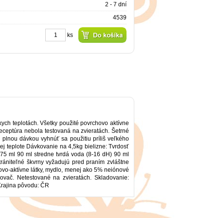
2 - 7 dní
4539
ks
zkych teplotách. Všetky použité povrchovo aktívne
Receptúra nebola testovaná na zvieratách. Šetrné
s plnou dávkou vyhnúť sa použitiu príliš veľkého
ej teplote Dávkovanie na 4,5kg bielizne: Tvrdosť
75 ml 90 ml stredne tvrdá voda (8-16 dH) 90 ml
ániteľné škvrny vyžadujú pred praním zvláštne
hovo-aktívne látky, mydlo, menej ako 5% neiónové
ňovač. Netestované na zvieratách. Skladovanie:
Krajina pôvodu: ČR