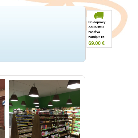
Do dopravy
ZADARMO
zostáva
nakúpiť za:
69.00
€