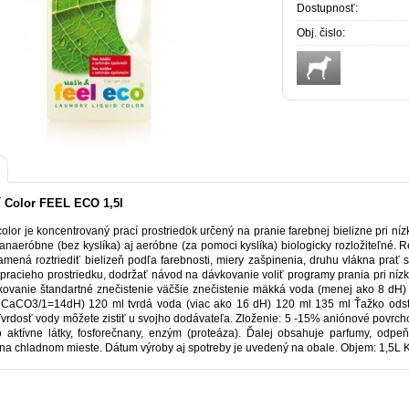
Dostupnosť:
Obj. čislo:
í Color FEEL ECO 1,5l
olor je koncentrovaný prací prostriedok určený na pranie farebnej bielizne pri ní
 anaeróbne (bez kyslíka) aj aeróbne (za pomoci kyslíka) biologicky rozložiteľné. 
amená roztriediť bielizeň podľa farebnosti, miery zašpinenia, druhu vlákna prať 
pracieho prostriedku, dodržať návod na dávkovanie voliť programy prania pri nízk
ovanie štandartné znečistenie väčšie znečistenie mäkká voda (menej ako 8 dH) 
CaCO3/1=14dH) 120 ml tvrdá voda (viac ako 16 dH) 120 ml 135 ml Ťažko odstr
 Tvrdosť vody môžete zistiť u svojho dodávateľa. Zloženie: 5 -15% aniónové povrc
 aktívne látky, fosforečnany, enzým (proteáza). Ďalej obsahuje parfumy, odpe
 na chladnom mieste. Dátum výroby aj spotreby je uvedený na obale. Objem: 1,5L 